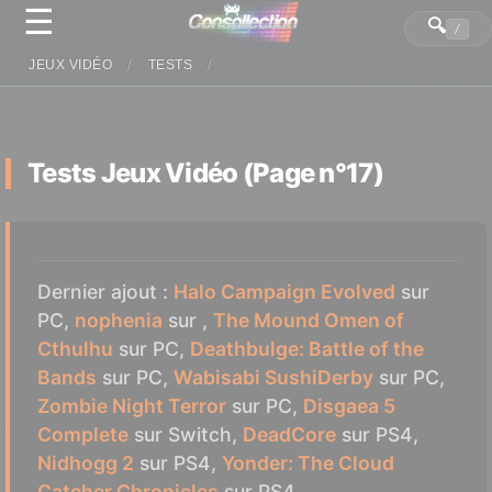
☰
Panneau de gestion des cookies
🔍
/
JEUX VIDÉO
TESTS
Tests Jeux Vidéo (Page n°17)
Dernier ajout :
Halo Campaign Evolved
sur
PC,
nophenia
sur ,
The Mound Omen of
Cthulhu
sur PC,
Deathbulge: Battle of the
Bands
sur PC,
Wabisabi SushiDerby
sur PC,
Zombie Night Terror
sur PC,
Disgaea 5
Complete
sur Switch,
DeadCore
sur PS4,
Nidhogg 2
sur PS4,
Yonder: The Cloud
Catcher Chronicles
sur PS4