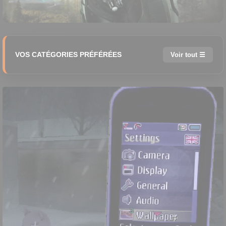
VOS CATÉGORIES PRÉFÉRÉES
Voir tout ☰
🗺️ 4X
⚔️ Action RPG
🤠 Action-Aventure
🕹️ Arcade
♟️ Auto-battler
🪂 Battle Royale
👊 Beat 'em up
🎈 Casual
🎬 Character Action
🏗️ City Builder
🏎️ Course arcade
🎒 Extraction Shooter
🔫 FPS
📊 Gestion
🗡️ Hack and Slash
👁️ Immersive Sim