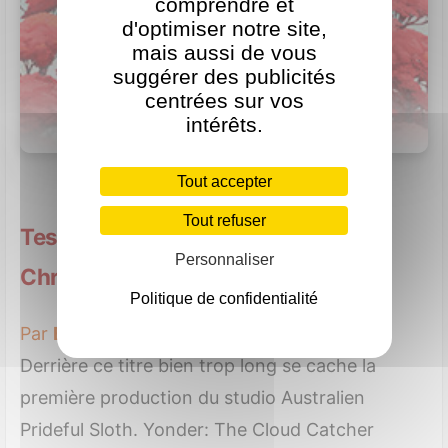
comprendre et
d'optimiser notre site,
mais aussi de vous
suggérer des publicités
centrées sur vos
intérêts.
Tout accepter
Tout refuser
Test de Yonder: The Cloud Catcher
Personnaliser
Chronicles sur Sony Playstation 4
Politique de confidentialité
Par
Benjamin Levy
le 15 août 2017
Derrière ce titre bien trop long se cache la
première production du studio Australien
Prideful Sloth. Yonder: The Cloud Catcher