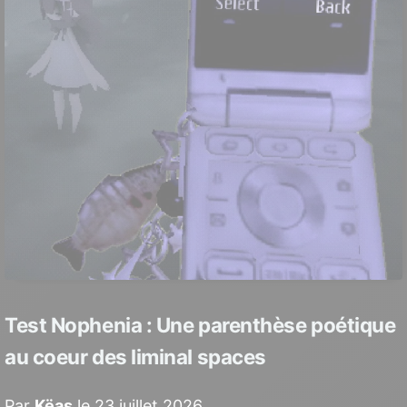
👤 Infiltration
🃏 Jeu de cartes
🥊 Jeu de combat
🎸 Jeu de rythme
⛩️ JRPG
🌀 Metroidvania
🌐 MMORPG
🔍 Objets cachés
🎉 Party Game
🏃 Plateforme
🖱️ Point and Click
🧩 Puzzle
💀 Roguelike
🔄 Roguelite
🎭 RPG
📐 RPG tactique
⏳ RPG tour par tour
🏃‍♂️🔫 Run and Gun
🧱 Sandbox
Test Nophenia : Une parenthèse poétique
🚀 Shoot 'em up
au coeur des liminal spaces
🏗️ Simulation de construction
Par
Këas
le 23 juillet 2026