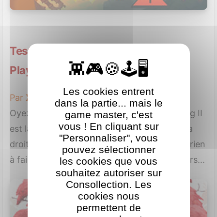
Test de Nidhogg 2 sur Sony
Playstation 4
Les cookies entrent
Par
XLan
le 20 août 2017
dans la partie... mais le
Oyez oyez jeunes guerriers de Thor, Nidhogg II
game master, c'est
vous ! En cliquant sur
est là pour savoir qui aura droit de siéger à la
"Personnaliser", vous
droite d’Odin au Walhalla. Les pleutres n’ont rien
pouvez sélectionner
à faire dans ces contrées, ici les développeurs...
les cookies que vous
souhaitez autoriser sur
Consollection. Les
cookies nous
permettent de