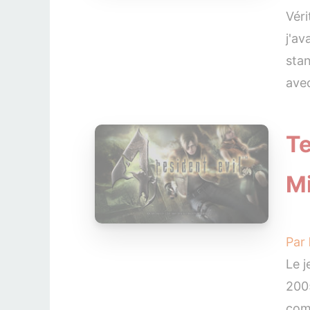
Vér
j'av
sta
avec
Te
Mi
Par
Le j
2005
comp