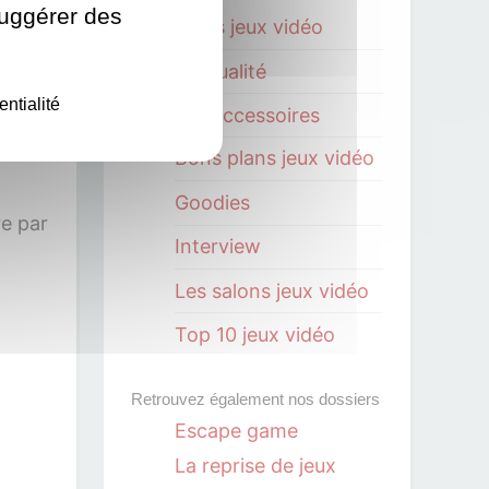
suggérer des
Tests jeux vidéo
L'actualité
entialité
Les accessoires
Bons plans jeux vidéo
Goodies
re par
Interview
Les salons jeux vidéo
Top 10 jeux vidéo
Retrouvez également nos dossiers
Escape game
La reprise de jeux