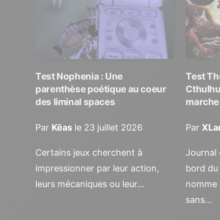
Test Nophenia : Une
Test T
parenthèse poétique au coeur
Cthulhu
des liminal spaces
marche v
Par
Këas
le 23 juillet 2026
Par
XLa
Certains jeux cherchent à
Journal
impressionner par leur action,
bord du
leurs mécaniques ou leur...
nomme X
sans...