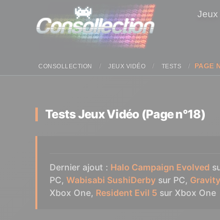
Panneau de gestion des cookies
Jeux
PAGE N
CONSOLLECTION
JEUX VIDÉO
TESTS
Tests Jeux Vidéo (Page n°18)
Dernier ajout :
Halo Campaign Evolved
su
PC,
Wabisabi SushiDerby
sur PC,
Gravit
Xbox One,
Resident Evil 5
sur Xbox One