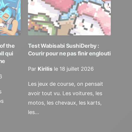
of the
Test Wabisabi SushiDerby :
ll qui
Courir pour ne pas finir englouti
me
Par
Kirilis
le 18 juillet 2026
6
Les jeux de course, on pensait
s
avoir tout vu. Les voitures, les
ps
motos, les chevaux, les karts,
les...