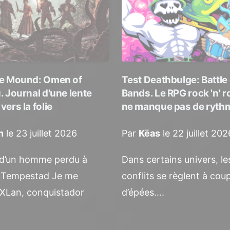
he Mound: Omen of
Test Deathbulge: Battle 
. Journal d'une lente
Bands. Le RPG rock 'n' ro
ers la folie
ne manque pas de ryth
n
le 23 juillet 2026
Par
Këas
le 22 juillet 202
 d’un homme perdu à
Dans certains univers, le
 Tempestad Je me
conflits se règlent à cou
Lan, conquistador
d’épées....