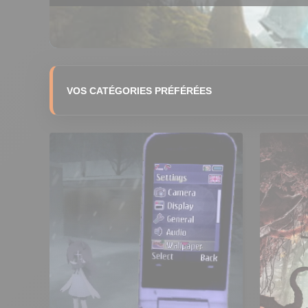
VOS CATÉGORIES PRÉFÉRÉES
🗺️ 4X
⚔️ Action RPG
🤠 Action-Ave
🎬 Character Action
🏗️ City Builder
👁️ Immersive Sim
👤 Infiltration
🃏 J
🌐 MMORPG
🔍 Objets cachés
🎉 Par
🔄 Roguelite
🎭 RPG
📐 RPG tactique
🏗️ Simulation de construction
🏎️ Simulatio
🏀 Sport arcade
🏟️ Sport simulation
🎯 Tactical Shooter
🏰 Tower Defense