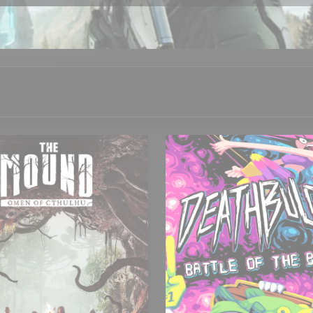
nture
🕹️ Arcade
♟️ Auto-battler
🪂 Battle Roy
🏎️ Course arcade
🎒 Extraction Shooter
🔫 FPS
eu de cartes
🥊 Jeu de combat
🎸 Jeu de rythme
ty Game
🏃 Plateforme
🖱️ Point and Click
🧩 
⏳ RPG tour par tour
🏃‍♂️🔫 Run and Gun
🧱 Sa
n de course
👷 Simulation de métier
🏡 Simulation de vi
⚡ Stratégie temps réel
🧠 Stratégie tour par tour
🏕️ 
🤳 TPS
📖 Visual Novel
🥾 Walking Simulator