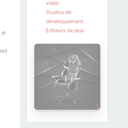
vidéo
Studios de
développement
Éditeurs de jeux
 je
eed