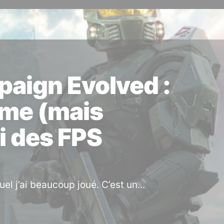
paign Evolved :
ime (mais
i des FPS
l j’ai beaucoup joué. C’est un...