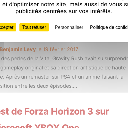
et d'optimiser notre site, mais aussi de vous 
st de Gravity Rush 2 sur Sony
publicités centrées sur vos intérêts.
aystation 4
ccepter
Tout refuser
Personnaliser
Politique de confid
Benjamin Levy
le 19 février 2017
des perles de la Vita, Gravity Rush avait su surprend
gameplay original et sa direction artistique de haute
e. Après un remaster sur PS4 et un animé faisant la
sition entre les deux épisodes,...
st de Forza Horizon 3 sur
crosoft XBOX One