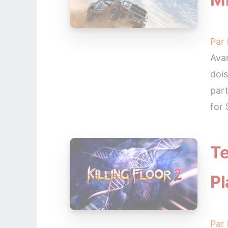
Par
Avan
dois
part
for 
Te
Pl
Par