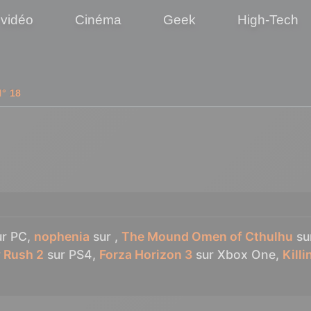
 vidéo
Cinéma
Geek
High-Tech
° 18
r PC,
nophenia
sur ,
The Mound Omen of Cthulhu
su
y Rush 2
sur PS4,
Forza Horizon 3
sur Xbox One,
Killi