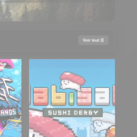
Voir tout ☰
ale
👊 Beat 'em up
🎈 Casual
📊 Gestion
🗡️ Hack and Slash
⛩️ JRPG
🌀 Metroidvania
Puzzle
💀 Roguelike
ndbox
🚀 Shoot 'em up
e
⚰️ Souls-like
⚽ Sport
Survie
🧟😱 Survival Horror