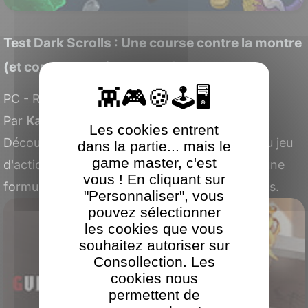
Test Dark Scrolls : Une course contre la montre
(et contre les coins de mur)
PC - Roguelike. Date de sortie : 22 juin 2026
Par
Kacem
le 8 juillet 2026
Les cookies entrent
Découvrez le test de Dark Scrolls ! Le nouveau jeu
dans la partie... mais le
game master, c'est
d'action rétro édité par Devolver Digital livre une
vous ! En cliquant sur
formule arcade efficace mais non sans défauts.
"Personnaliser", vous
pouvez sélectionner
les cookies que vous
souhaitez autoriser sur
Consollection. Les
cookies nous
permettent de