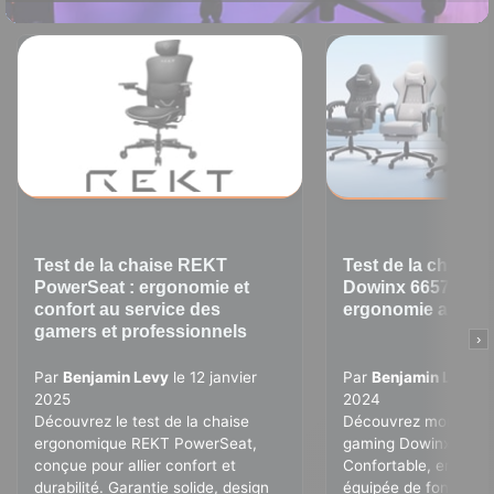
Test de la chaise REKT
Test de la chaise
PowerSeat : ergonomie et
Dowinx 6657D : Co
confort au service des
ergonomie au meil
gamers et professionnels
›
Par
Benjamin Levy
le 12 janvier
Par
Benjamin Levy
le
2025
2024
Découvrez le test de la chaise
Découvrez mon avis s
ergonomique REKT PowerSeat,
gaming Dowinx 6657
conçue pour allier confort et
Confortable, ergono
durabilité. Garantie solide, design
équipée de fonctionn