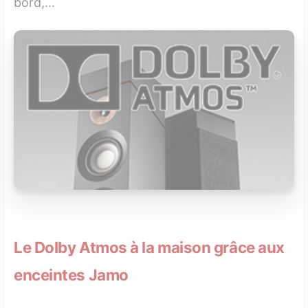
bord,...
Le Dolby Atmos à la maison grâce aux
enceintes Jamo