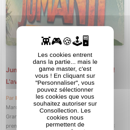
Les cookies entrent
dans la partie... mais le
game master, c'est
Jumanji : Bienvenue dans la Jungle !
vous ! En cliquant sur
L'avant-première au Grand Rex
"Personnaliser", vous
pouvez sélectionner
les cookies que vous
Par
Lara
le 7 décembre 2017
souhaitez autoriser sur
Mardi soir se tenait un gros événement au
Consollection. Les
Grand Rex à Paris, c'était en effet l'avant-
cookies nous
permettent de
première française du nouveau film Jumanji :