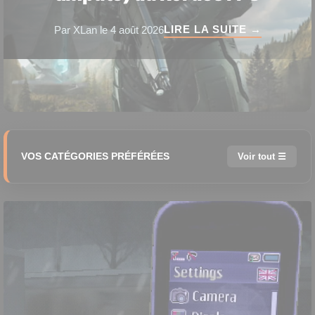
LIRE LA SUITE →
Par XLan le 4 août 2026
VOS CATÉGORIES PRÉFÉRÉES
Voir tout ☰
🗺️ 4X
⚔️ Action RPG
🤠 Action-Aventure
🕹️ Arcade
♟️ Auto-battler
🪂 Battle Royale
👊 Beat 'em up
🎈 Casual
🎬 Character Action
🏗️ City Builder