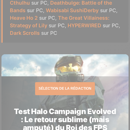
Cthulhu
sur PC,
Deathbulge: Battle of the
Bands
sur PC,
Wabisabi SushiDerby
sur PC,
Heave Ho 2
sur PC,
The Great Villainess:
Strategy of Lily
sur PC,
HYPERWIRED
sur PC,
Dark Scrolls
sur PC
SÉLECTION DE LA RÉDACTION
Test Halo Campaign Evolved
: Le retour sublime (mais
amputé) du Roi des FPS