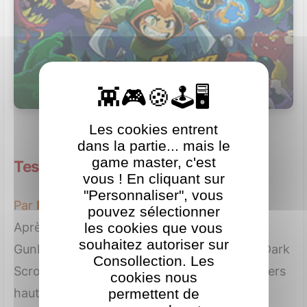
Les cookies entrent
dans la partie... mais le
game master, c'est
Test de Dark Scrolls sur PC
vous ! En cliquant sur
"Personnaliser", vous
Par
Kacem
le 8 juillet 2026
pouvez sélectionner
Après Gato Roboto, Demon Throttle et
les cookies que vous
souhaitez autoriser sur
Gunbrella, le studio Doinksoft revient avec Dark
Consollection. Les
Scrolls, un jeu d'action rétro où des aventuriers
cookies nous
hauts en couleur massacrent des monstres
permettent de