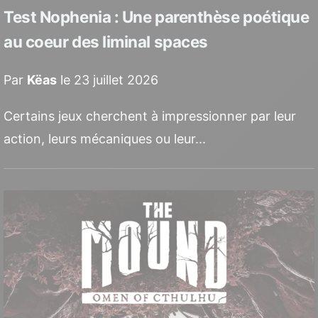
🏃‍♂️🔫 Run and Gun
🧱 Sandbox
Test Nophenia : Une parenthèse poétique
🚀 Shoot 'em up
au coeur des liminal spaces
🏗️ Simulation de construction
Par
Këas
le 23 juillet 2026
🏎️ Simulation de course
Certains jeux cherchent à impressionner par leur
👷 Simulation de métier
🏡 Simulation de vie
action, leurs mécaniques ou leur...
⚰️ Souls-like
⚽ Sport
🏀 Sport arcade
🏟️ Sport simulation
⚡ Stratégie temps réel
🧠 Stratégie tour par tour
🏕️ Survie
🧟😱 Survival Horror
🎯 Tactical Shooter
🏰 Tower Defense
🤳 TPS
📖 Visual Novel
🥾 Walking Simulator