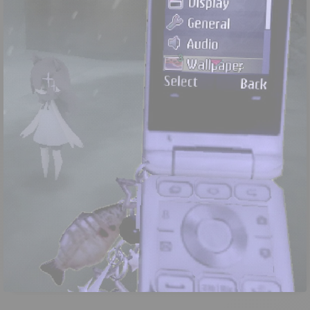
🏎️ Course arcade
🎒 Extraction Shooter
🔫 FPS
📊 Gestion
🗡️ Hack and Slash
👁️ Immersive Sim
👤 Infiltration
🃏 Jeu de cartes
🥊 Jeu de combat
🎸 Jeu de rythme
⛩️ JRPG
🌀 Metroidvania
🌐 MMORPG
🔍 Objets cachés
🎉 Party Game
🏃 Plateforme
🖱️ Point and Click
🧩 Puzzle
💀 Roguelike
🔄 Roguelite
🎭 RPG
📐 RPG tactique
⏳ RPG tour par tour