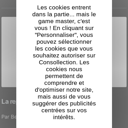
Les cookies entrent
dans la partie... mais le
game master, c'est
vous ! En cliquant sur
"Personnaliser", vous
pouvez sélectionner
les cookies que vous
souhaitez autoriser sur
Consollection. Les
cookies nous
permettent de
comprendre et
d'optimiser notre site,
mais aussi de vous
La reprise des jeux video : FNAC
suggérer des publicités
centrées sur vos
intérêts.
Par Benjamin Levy le 22 juillet 2013