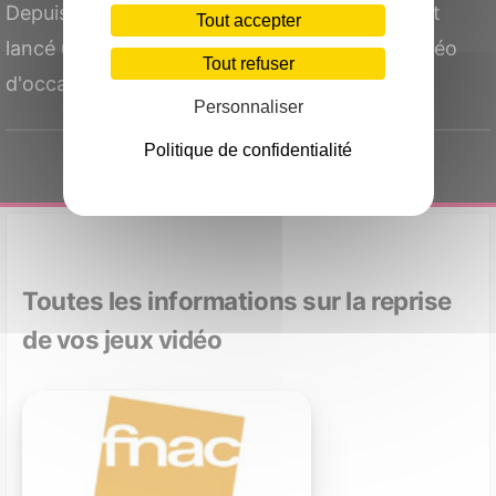
Depuis le 19 mars 2025, la FNAC et Deuzio ont
Tout accepter
lancé une nouvelle offre de reprise de jeux vidéo
Tout refuser
d'occasion, 100% en...
Personnaliser
Politique de confidentialité
Toutes les informations sur la reprise
de vos jeux vidéo