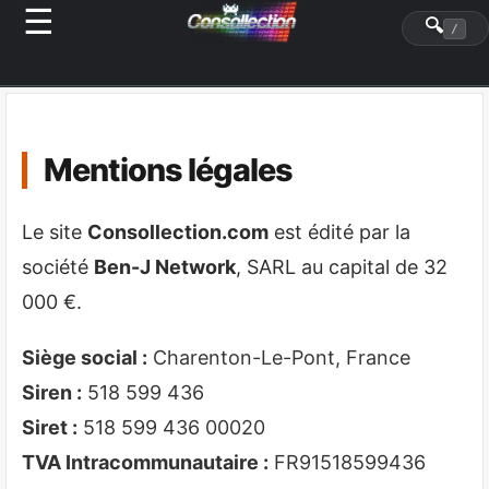
☰
Panneau de gestion des cookies
🔍
/
Mentions légales
Le site
Consollection.com
est édité par la
société
Ben-J Network
, SARL au capital de 32
000 €.
Siège social :
Charenton-Le-Pont, France
Siren :
518 599 436
Siret :
518 599 436 00020
TVA Intracommunautaire :
FR91518599436