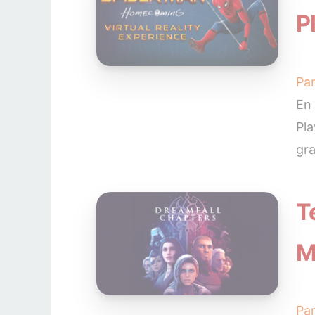
P
Pa
En 
Pla
gra
T
M
Pa