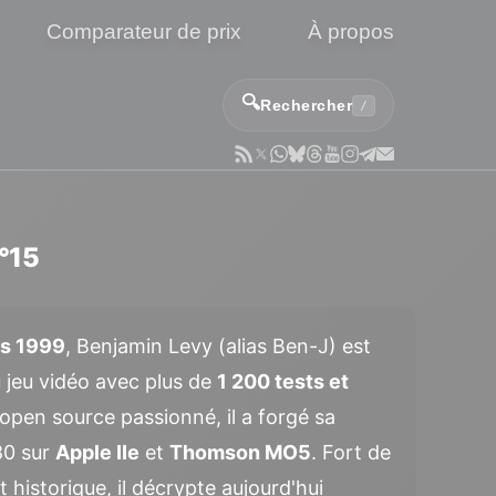
Comparateur de prix
À propos
🔍
Rechercher
/
n°15
is 1999
, Benjamin Levy (alias Ben-J) est
u jeu vidéo avec plus de
1 200 tests et
open source passionné, il a forgé sa
80 sur
Apple IIe
et
Thomson MO5
. Fort de
 historique, il décrypte aujourd'hui