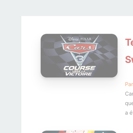
T
S
Pa
Car
que
a é