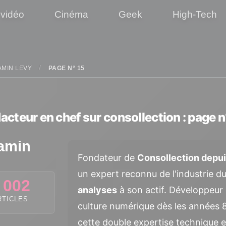
 vidéo
Cinéma
Geek
High-Tech
AMIN LEVY
PAGE N° 15
acteur en chef sur consollection : page 
amin
Fondateur de
Consollection depu
un expert reconnu de l'industrie d
 002
analyses
à son actif. Développeur 
RTICLES
culture numérique dès les années 
cette double expertise technique et