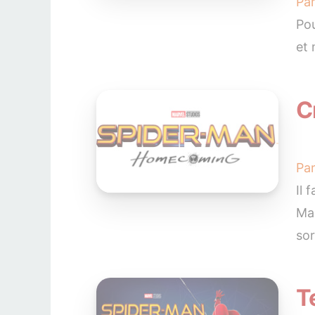
Pa
Pou
et 
C
Pa
Il 
Man
sor
T