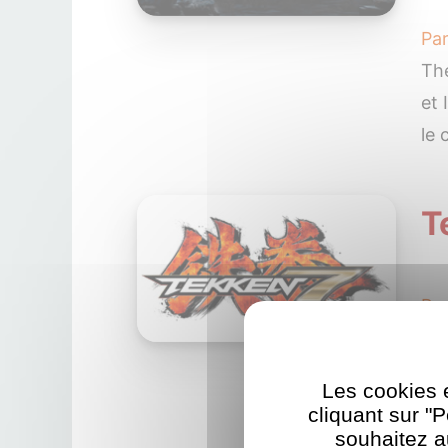
Pa
The
et 
le 
T
Pa
2 a
fai
Les cookies e
le f
cliquant sur "
souhaitez a