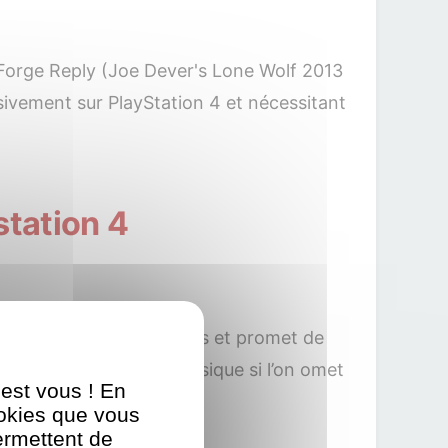
n Forge Reply (Joe Dever's Lone Wolf 2013
usivement sur PlayStation 4 et nécessitant
station 4
ue enfin sur nos consoles et promet de
t ce qu’il y a de plus classique si l’on omet
'est vous ! En
ookies que vous
ermettent de