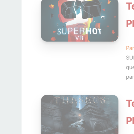
T
P
Pa
SUP
que
par
T
P