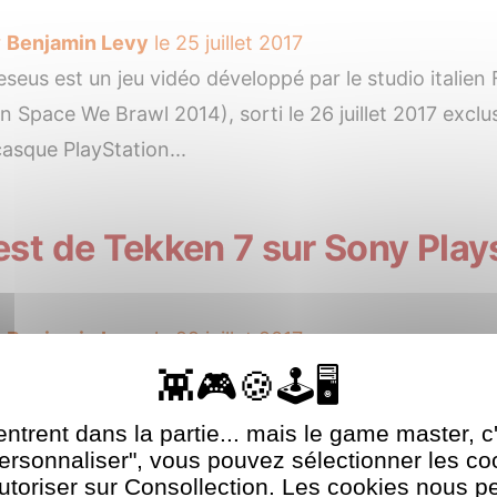
r
Benjamin Levy
le 25 juillet 2017
seus est un jeu vidéo développé par le studio italie
In Space We Brawl 2014), sorti le 26 juillet 2017 excl
casque PlayStation...
est de Tekken 7 sur Sony Play
r
Benjamin Levy
le 22 juillet 2017
ns après la version arcade japonaise, Tekken débarq
re la lumière sur l’histoire des Mishima, une famille tou
ntrent dans la partie... mais le game master, c
ait...
Personnaliser", vous pouvez sélectionner les c
utoriser sur Consollection. Les cookies nous p