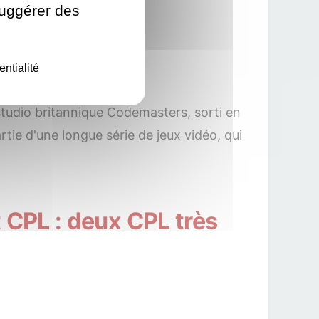
suggérer des
XBOX One
entialité
studio britannique Codemasters, sorti en
rtie d'une longue série de jeux vidéo, qui
 CPL : deux CPL très