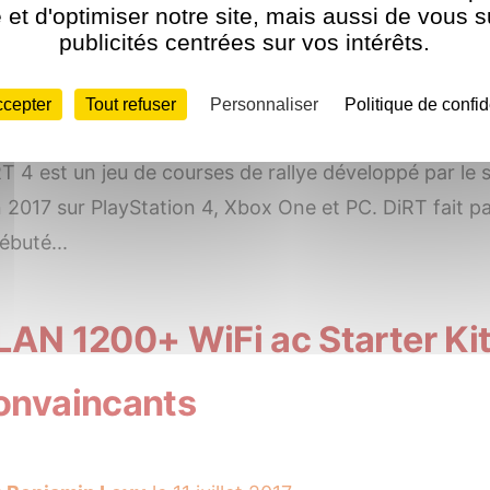
et d'optimiser notre site, mais aussi de vous 
est de DiRT 4 sur Microsoft 
publicités centrées sur vos intérêts.
ccepter
Tout refuser
Personnaliser
Politique de confid
r
Benjamin Levy
le 20 juillet 2017
T 4 est un jeu de courses de rallye développé par le 
n 2017 sur PlayStation 4, Xbox One et PC. DiRT fait pa
ébuté...
LAN 1200+ WiFi ac Starter Kit
onvaincants