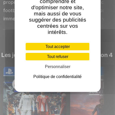
comprendre et
propose une expérience de
Nintendo Switch vou
d'optimiser notre site,
football réaliste et
à créer des mondes
mais aussi de vous
immersive. Gérez votre...
adorables et à vivre 
suggérer des publicités
centrées sur vos
intérêts.
Tout accepter
Les jeux Electronic Arts sur PlayStation 4
Tout refuser
Personnaliser
Politique de confidentialité