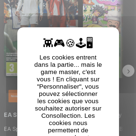
Les cookies entrent
dans la partie... mais le
›
game master, c'est
vous ! En cliquant sur
"Personnaliser", vous
pouvez sélectionner
Nintendo Switch
Nintendo Switch
les cookies que vous
souhaitez autoriser sur
EA Sports Fc 26
MySims Cozy Bun
Consollection. Les
cookies nous
EA Sports FC 26 sur Switch
MySims Cozy Bundle
permettent de