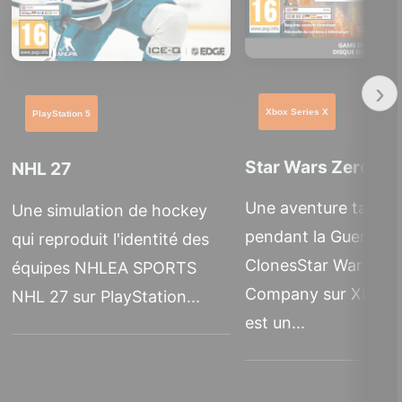
›
Xbox Series X
PlayStation 5
Star Wars Zero C
NHL 27
Une aventure tactiq
Une simulation de hockey
pendant la Guerre d
qui reproduit l'identité des
ClonesStar Wars Zer
équipes NHLEA SPORTS
Company sur Xbox S
NHL 27 sur PlayStation...
est un...