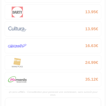
13.95€
XBOX ONE
13.95€
XBOX ONE
16.63€
XBOX ONE
24.99€
XBOX ONE
35.12€
XBOX ONE
🤝 Liens affiliés : Consollection peut percevoir une commission, sans surcoût pour
vous.