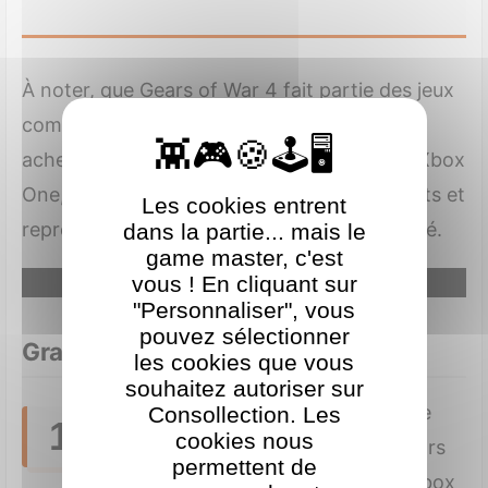
À noter, que Gears of War 4 fait partie des jeux
compatibles cross-buy, c'est-à-dire qu'en
achetant le jeu dématérialisé sur PC ou sur Xbox
One, vous pouvez jouer sur les deux supports et
Les cookies entrent
reprendre votre partie là où vous étiez arrêté.
dans la partie... mais le
game master, c'est
vous ! En cliquant sur
Autoriser
Google Adsense est désactivé.
"Personnaliser", vous
pouvez sélectionner
Graphismes et direction artistique
les cookies que vous
souhaitez autoriser sur
La direction artistique est de
Consollection. Les
17
cookies nous
toute beauté. J'ai joué à Gears
permettent de
of War 4 sur ma première Xbox