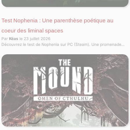
Test Nophenia : Une parenthèse poétique au
coeur des liminal spaces
Par
Këas
le 23 juillet 2026
Découvrez le test de Nophenia sur PC (Steam). Une promenade
onirique en low-poly rétro qui transforme les liminal spaces en une
expérience apaisante.