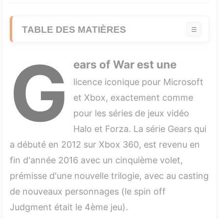
TABLE DES MATIÈRES
☰
G
1. L'histoire et l'univers
ears of War
est une
2. Le gameplay
licence iconique pour Microsoft
3. Graphismes et direction artistique
et Xbox, exactement comme
pour les séries de jeux vidéo
4. Avis sur Gears of War 4 (Microsoft XBOX One),
Halo et Forza. La série Gears qui
le verdict du test
a débuté en 2012 sur Xbox 360, est revenu en
5. Bande annonce de Gears of War 4
fin d'année 2016 avec un cinquième volet,
6. Prix et disponibilité en ligne
prémisse d'une nouvelle trilogie, avec au casting
de nouveaux personnages (le spin off
7. FAQ : Tout savoir sur Gears of War 4
Judgment était le 4ème jeu).
7.1 Quel est le genre de Gears of War 4 et son