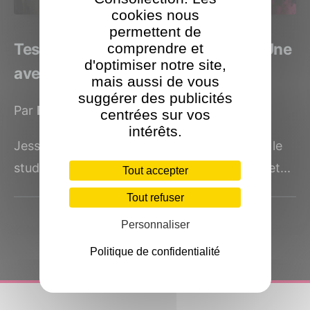
cookies nous
permettent de
Test Jessika sur Nintendo Switch. Une
comprendre et
d'optimiser notre site,
aventure narrative en FMV
mais aussi de vous
suggérer des publicités
Par
Benjamin Levy
le 27 mars 2022
centrées sur vos
intérêts.
Jessika est un jeu d'aventure développé par le
studio indépendant allemand Tritrie Games et...
Tout accepter
Tout refuser
Personnaliser
Politique de confidentialité