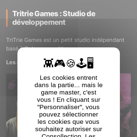
Tritrie Games : Studio de
développement
TriTrie Games est un petit studio indépendant
basé à Cologne, en Allemagne.
Les derniers jeux Tritrie Games testés
Les cookies entrent
dans la partie... mais le
game master, c'est
vous ! En cliquant sur
"Personnaliser", vous
pouvez sélectionner
les cookies que vous
souhaitez autoriser sur
Consollection. Les