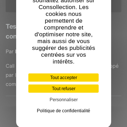
souhaitez autoriser sur
Consollection. Les
cookies nous
permettent de
Test Call of Duty: Black Ops 4 : un
comprendre et
d'optimiser notre site,
contenu étoffé en multijoueur
mais aussi de vous
suggérer des publicités
Par
Benjamin Levy
le 3 novembre 2018
centrées sur vos
intérêts.
Call of Duty: Black Ops IIII est un jeu développé
par le studio californien Treyarch, aux
Tout accepter
commandes de la...
Tout refuser
Personnaliser
Politique de confidentialité