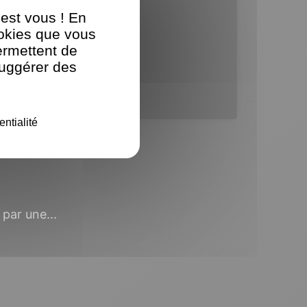
'est vous ! En
ookies que vous
ermettent de
suggérer des
entialité
par une...