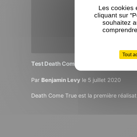
Les cookies e
cliquant sur "
souhaitez a
comprendre 
Tout a
Test Death Come True. Le film interac
Par
Benjamin Levy
le 5 juillet 2020
Death Come True est la première réalisa