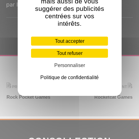
mais aussi de vous
par le studio japonais Success, qui a...
suggérer des publicités
centrées sur vos
intérêts.
Tout accepter
Tout refuser
Personnaliser
Politique de confidentialité
PRÉCÉDENT
SUIVANT
Rock Pocket Games
Rocketcat Games