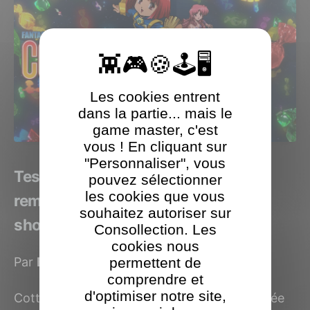
Les cookies entrent
dans la partie... mais le
game master, c'est
vous ! En cliquant sur
"Personnaliser", vous
Test Cotton REBOOT! Une version
pouvez sélectionner
les cookies que vous
remasterisée d'un classique du
souhaitez autoriser sur
shoot'em up japonais
Consollection. Les
cookies nous
permettent de
Par
Benjamin Levy
le 30 août 2021
comprendre et
d'optimiser notre site,
Cotton est une série de jeux vidéo développée