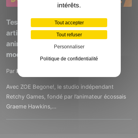
intérêts.
Test ZOE Begone! un bullet hell
Tout accepter
artistiquement unique mêlant
Tout refuser
animation des années 30 et arcade
Personnaliser
moderne
Politique de confidentialité
Par
Kirilis
le 4 octobre 2025
Avec ZOE Begone!, le studio indépendant
Retchy Games, fondé par l’animateur écossais
Graeme Hawkins,...