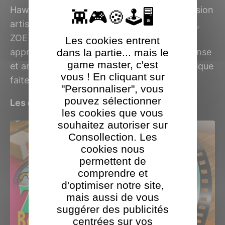
Hawkins apporte à ses créations une dimension
artisanale et expérimentale. Son premier jeu,
ZOE Begone!, illustre parfaitement cette
Les cookies entrent
approche en proposant une expérience intense
dans la partie... mais le
game master, c'est
et artistique, mêlant action, chaos et esthétique
vous ! En cliquant sur
faite à l’encre.
"Personnaliser", vous
pouvez sélectionner
Les derniers jeux Retchy Games testés
les cookies que vous
souhaitez autoriser sur
Consollection. Les
cookies nous
permettent de
comprendre et
d'optimiser notre site,
mais aussi de vous
suggérer des publicités
centrées sur vos