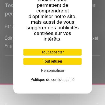
Test de Hunt 'n Sneak : le fun s'est un
permettent de
comprendre et
peu trop bien caché
d'optimiser notre site,
mais aussi de vous
Par
XLan
le 13 mai 2019
suggérer des publicités
centrées sur vos
Édité et développé par le studio australien Pixel
intérêts.
Engineers, Hunt n’Sneak est la preuve...
Tout accepter
Tout refuser
Personnaliser
Politique de confidentialité