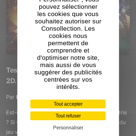
pouvez sélectionner
les cookies que vous
souhaitez autoriser sur
Consollection. Les
cookies nous
permettent de
comprendre et
d'optimiser notre site,
mais aussi de vous
Test de Tetris Effect sur PSVR et en
suggérer des publicités
centrées sur vos
2D. En un mot : époustouflant
intérêts.
Par
Benjamin Levy
le 17 décembre 2018
Tout accepter
Est-il nécessaire de vous présenter le jeu Tetris
Tout refuser
? Si vous ne connaissez pas ce mastodonte du
Personnaliser
jeu vidéo qui...