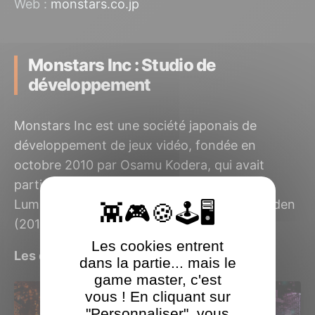
Web :
monstars.co.jp
Monstars Inc : Studio de
développement
Monstars Inc est une société japonais de
développement de jeux vidéo, fondée en
octobre 2010 par Osamu Kodera, qui avait
participé à la création des jeux Rez (2001),
Lumines: Puzzle Fusion (2004) et Child of Eden
(2011).
Les cookies entrent
Les derniers jeux Monstars Inc testés
dans la partie... mais le
game master, c'est
vous ! En cliquant sur
"Personnaliser", vous