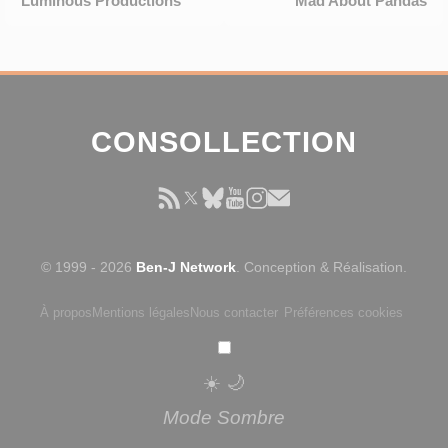
Luminous Productions
Mad About Pandas
CONSOLLECTION
© 1999 - 2026
Ben-J Network
. Conception & Réalisation.
À propos
Mentions légales
Nous contacter
Préférences cookies
☀️
🌙
Mode Sombre