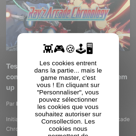
Les cookies entrent
Test Ray'Z Arcade Chronology. Une
dans la partie... mais le
compilation pour les fans de shoot'em
game master, c'est
vous ! En cliquant sur
up
"Personnaliser", vous
pouvez sélectionner
Par
Benjamin Levy
le 3 juillet 2023
les cookies que vous
souhaitez autoriser sur
Initialement annoncé qu'au Japon, Ray'z Arcade
Consollection. Les
cookies nous
Chronology est finalement édité par ININ
permettent de