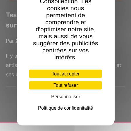
Consollection. Les
cookies nous
Test Ape Out par Devolver : Entre
permettent de
comprendre et
survie primitif et jazz frénétique
d'optimiser notre site,
mais aussi de vous
Par
XLan
le 14 mars 2019
suggérer des publicités
centrées sur vos
Il y a des créateurs qui font des choix
intérêts.
artistiques audacieux. Je pense à Pink Floyd et
Tout accepter
ses bruitages...
Tout refuser
Personnaliser
Politique de confidentialité