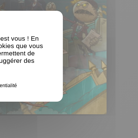
'est vous ! En
ookies que vous
ermettent de
suggérer des
entialité