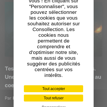
vous ! En cliquant sur
"Personnaliser", vous
pouvez sélectionner
les cookies que vous
souhaitez autoriser sur
Consollection. Les
cookies nous
permettent de
comprendre et
d'optimiser notre site,
mais aussi de vous
suggérer des publicités
Test de Cthulhu: The Cosmic Abyss.
centrées sur vos
intérêts.
Une plongée abyssale et étouffante au
coeur de l'indicible
Tout accepter
Par
Kacem
le 20 mai 2026
Tout refuser