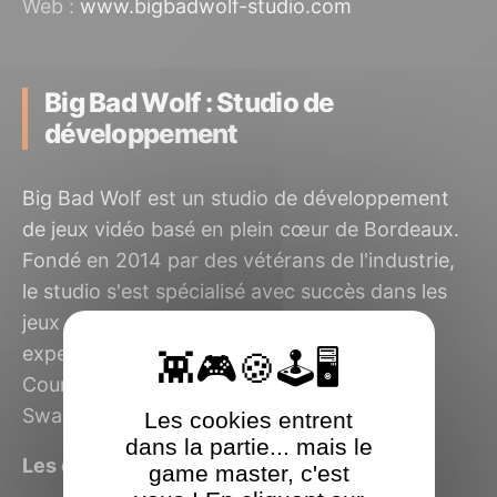
Web :
www.bigbadwolf-studio.com
Big Bad Wolf : Studio de
développement
Big Bad Wolf est un studio de développement
de jeux vidéo basé en plein cœur de Bordeaux.
Fondé en 2014 par des vétérans de l'industrie,
le studio s'est spécialisé avec succès dans les
jeux de rôle d’investigation narratifs, une
expertise illustrée par ses titres phares The
Council et Vampire: The Masquerade –
Swansong.
Les cookies entrent
dans la partie... mais le
Les derniers jeux Big Bad Wolf testés
game master, c'est