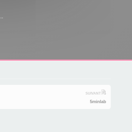
..
SUIVANT
5minlab