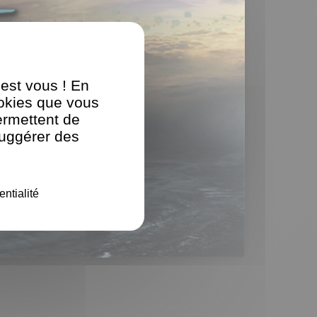
'est vous ! En
ookies que vous
ermettent de
suggérer des
entialité