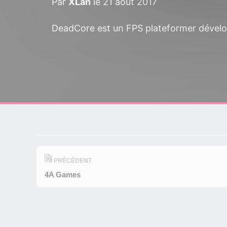
Par
XLan
le 21 août 2017
DeadCore est un FPS plateformer développ
PRÉCÉDENT
4A Games