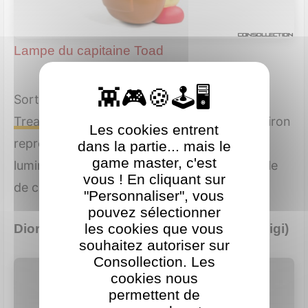
Lampe du capitaine Toad
Sortie pour accompagner
Captain Toad:
Treasure Tracker
, cette lampe de 12 cm environ
Les cookies entrent
représente Toad avec sa lampe frontale
dans la partie... mais le
game master, c'est
lumineuse. Un accessoire idéal pour une table
vous ! En cliquant sur
de chevet. Proposée à
6 000 étoiles
.
"Personnaliser", vous
pouvez sélectionner
les cookies que vous
Diorama Luigi's Mansion 2 (Année de Luigi)
souhaitez autoriser sur
Consollection. Les
cookies nous
permettent de