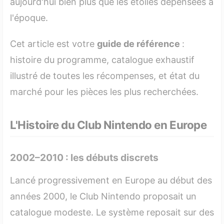
aujourd'hui bien plus que les étoiles dépensées à
2.8 Kits de Bien-Être & Relaxation
l'époque.
2.9 La Pièce Commémorative
Cet article est votre
guide de référence
:
2.10 Jeux Dématérialisés : le Grand Déstockage de
Mars 2015
histoire du programme, catalogue exhaustif
illustré de toutes les récompenses, et état du
3. Les pépites oubliées du catalogue
marché pour les pièces les plus recherchées.
4. Tableau Récapitulatif des Récompenses Club
Nintendo
L'Histoire du Club Nintendo en Europe
5. My Nintendo : ce qui a changé après le Club
2002–2010 : les débuts discrets
6. FAQ Club Nintendo
Lancé progressivement en Europe au début des
années 2000, le Club Nintendo proposait un
catalogue modeste. Le système reposait sur des