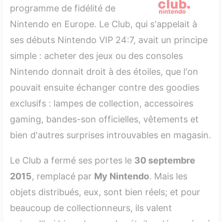
programme de fidélité de
1.2 2011–2014 : l'âge d'or des goodies
Nintendo en Europe. Le Club, qui s'appelait à
1.3 2015 : Le bouquet final et l'héritage
ses débuts Nintendo VIP 24:7, avait un principe
2. Le Catalogue Complet des Récompenses Club
simple : acheter des jeux ou des consoles
Nintendo
Nintendo donnait droit à des étoiles, que l'on
2.1 Lampes & Objets Déco
pouvait ensuite échanger contre des goodies
exclusifs : lampes de collection, accessoires
2.2 Accessoires Gaming
gaming, bandes-son officielles, vêtements et
2.3 Vêtements & Mode
bien d'autres surprises introuvables en magasin.
2.4 Bandes-Son & Audio
Le Club a fermé ses portes le
30 septembre
2.5 Sacs, Pochettes & Étuis
2015
, remplacé par
My Nintendo
. Mais les
2.6 Jeux de Société, Papeterie & Divers
objets distribués, eux, sont bien réels; et pour
2.7 Peluches & Textiles
beaucoup de collectionneurs, ils valent