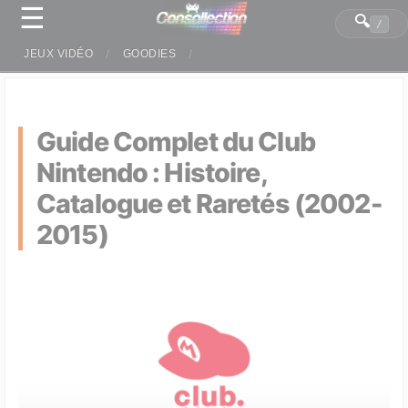
☰
Panneau de gestion des cookies
🔍
/
JEUX VIDÉO
GOODIES
Guide Complet du Club
Nintendo : Histoire,
Catalogue et Raretés (2002-
2015)