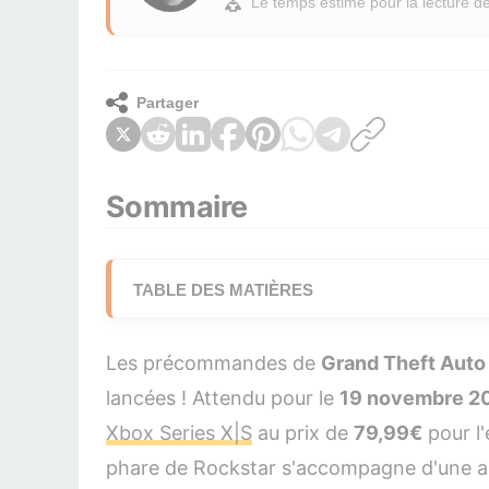
Le temps estimé pour la lecture de
Partager
Sommaire
TABLE DES MATIÈRES
1. Le Pack Vintage Vice City : le bonus de 
Les précommandes de
Grand Theft Auto
2. L'Édition Ultime : le contenu premium (99,
lancées ! Attendu pour le
19 novembre 2
Xbox Series X|S
au prix de
79,99€
pour l'
3. Bonus numérique : un mois de GTA+ offert
phare de Rockstar s'accompagne d'une an
4. Comparer les prix de GTA 6