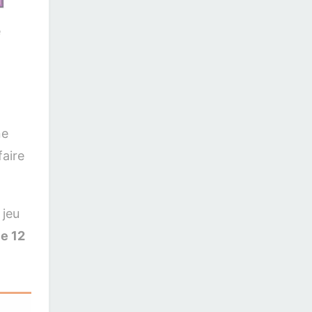
e
ne
faire
 jeu
le 12