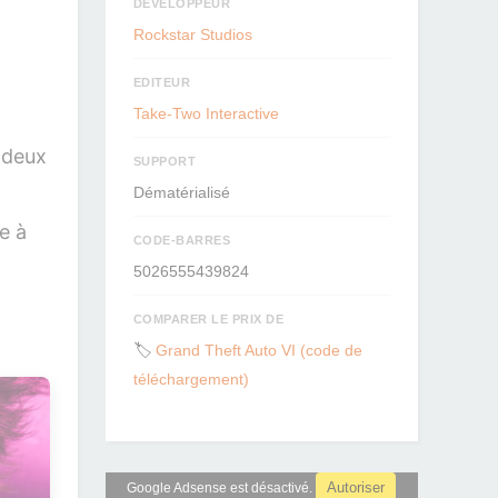
DÉVELOPPEUR
Rockstar Studios
EDITEUR
Take-Two Interactive
à deux
SUPPORT
Dématérialisé
e à
CODE-BARRES
5026555439824
COMPARER LE PRIX DE
🏷️
Grand Theft Auto VI (code de
téléchargement)
Autoriser
Google Adsense est désactivé.