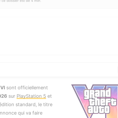
 ce dossier est de
4 min.
précommande
 VI
sont officiellement
99€)
026
sur
PlayStation 5
et
édition standard, le titre
nonce qui va faire