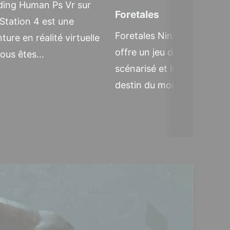
ding Human Ps Vr sur
Foretales
Station 4 est une
Foretales Nintendo Switc
ture en réalité virtuelle
offre un jeu de cartes
ous êtes...
scénarisé et inventif où le
destin du monde est...