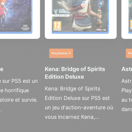
PlayStation 5
Pl
re
Kena: Bridge of Spirits
Ast
Edition Deluxe
 sur PS5 est un
Astr
Kena: Bridge of Spirits
e horrifique
Play
Edition Deluxe sur PS5 est
stoire et survie.
au t
un jeu d'action-aventure où
.
dans
vous incarnez Kena,...