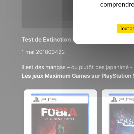
comprendre 
Tout a
Test de Extinction : combattez des ogre
1 mai 2018
0
9422
Il est des mangas – ou plutôt des japanimé - 
Les jeux Maximum Games sur PlayStation 