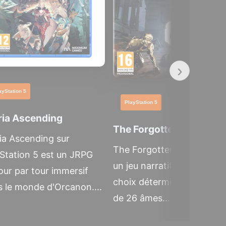
›
ayStation 5
PlayStation 5
ria Ascending
The Forgotten City
ia Ascending sur
The Forgotten City PS5 es
Station 5 est un JRPG
un jeu narratif mature où 
our par tour immersif
choix déterminent le desti
 le monde d'Orcanon....
de 26 âmes...