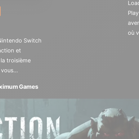
Loa
Play
aven
où v
r Nintendo Switch
action et
la troisième
vous...
 Maximum Games