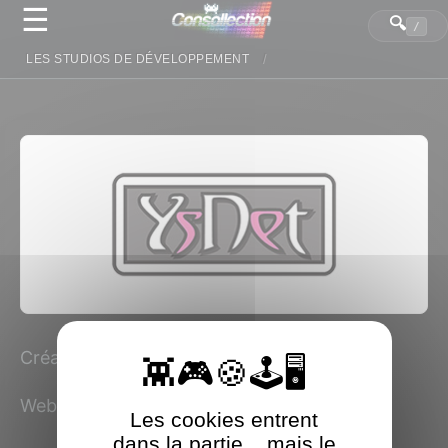
☰
Panneau de gestion des cookies
🔍
/
LES STUDIOS DE DÉVELOPPEMENT
Création : 11 novembre 2008
Web :
www.ysnet-inc.jp
Les cookies entrent
dans la partie... mais le