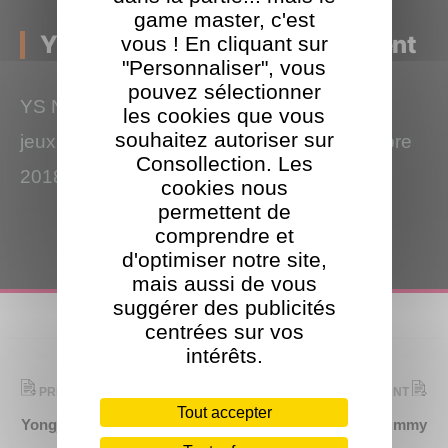
game master, c'est
YS Net : Studio de développement
vous ! En cliquant sur
"Personnaliser", vous
pouvez sélectionner
YS Net est un studio de développement de
les cookies que vous
souhaitez autoriser sur
jeux vidéo, fondé par Yū Suzuki en novembre
Consollection. Les
2018.
cookies nous
permettent de
comprendre et
d'optimiser notre site,
mais aussi de vous
suggérer des publicités
centrées sur vos
intérêts.
PRÉCÉDENT
SUIVANT
Tout accepter
Yongjustyong
Yummy Yummy Tummy