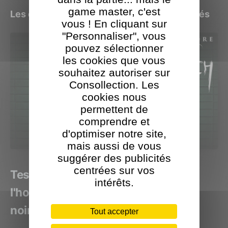
game master, c'est
Les derniers jeux Serafini Productions testés
vous ! En cliquant sur
"Personnaliser", vous
pouvez sélectionner
les cookies que vous
souhaitez autoriser sur
Consollection. Les
cookies nous
permettent de
comprendre et
d'optimiser notre site,
mais aussi de vous
suggérer des publicités
centrées sur vos
Test BrokenLore: DON'T WATCH,
intérêts.
l'horreur psychique dans toute sa
noirceur
Tout accepter