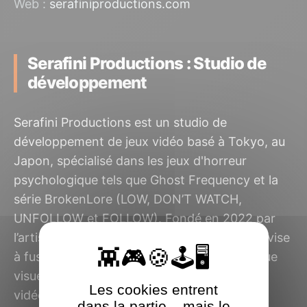
Web :
serafiniproductions.com
Serafini Productions : Studio de
développement
Serafini Productions est un studio de
développement de jeux vidéo basé à Tokyo, au
Japon, spécialisé dans les jeux d'horreur
psychologique tels que Ghost Frequency et la
série BrokenLore (LOW, DON’T WATCH,
UNFOLLOW et FOLLOW). Fondé en 2022 par
l’artiste italien Sebastiano Serafini, le studio vise
à fusionner narration immersive et esthétique
visuelle pour offrir des expériences
Les cookies entrent
vidéoludiques marquantes.
dans la partie... mais le