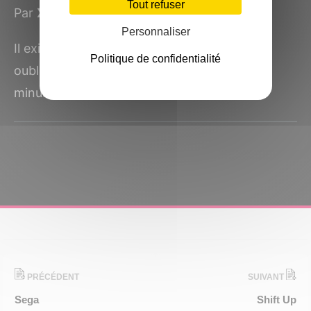
Tout refuser
Par
XLan
le 7 mai 2025
Personnaliser
Il existe des lieux qu’on n’ouvre pas. Pas par
Politique de confidentialité
oubli, mais par instinct de survie. Des lieux
minuscules,...
PRÉCÉDENT
SUIVANT
Sega
Shift Up