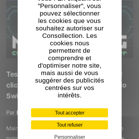
"Personnaliser", vous
pouvez sélectionner
les cookies que vous
souhaitez autoriser sur
Consollection. Les
cookies nous
permettent de
comprendre et
d'optimiser notre site,
mais aussi de vous
Test du jeu Mainlining : un point and
suggérer des publicités
click autour du piratage sur Nintendo
centrées sur vos
Switch
intérêts.
Par
Benjamin Levy
le 10 juillet 2023
Tout accepter
Tout refuser
Mainlining est une passionnante aventure en
Personnaliser
point-and-click qui autour d'un piratage : à la