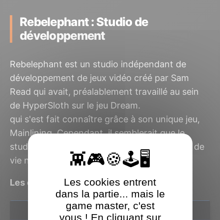
Rebelephant : Studio de
développement
Rebelephant est un studio indépendant de
développement de jeux vidéo créé par Sam
Read qui avait, préalablement travaillé au sein
de HyperSloth sur le jeu Dream.
qui s'est fait connaître grâce à son unique jeu,
Mainlining. Cependant, il semblerait que le
studio ait fermé ses portes, car aucun signe de
vie n'a été détecté depuis plusieurs années.
Les cookies entrent
Les derniers jeux Rebelephant testés
dans la partie... mais le
game master, c'est
vous ! En cliquant sur