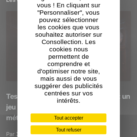
vous ! En cliquant sur
"Personnaliser", vous
pouvez sélectionner
les cookies que vous
souhaitez autoriser sur
Consollection. Les
cookies nous
permettent de
comprendre et
d'optimiser notre site,
mais aussi de vous
suggérer des publicités
centrées sur vos
Test The Last Case of Benedict Fox: un
intérêts.
jeu lovecraftien avec un gameplay
métroidvania
Tout accepter
Tout refuser
Par
XLan
le 12 juin 2023