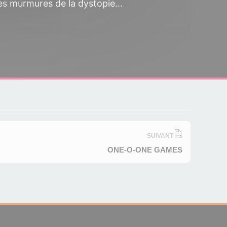
es murmures de la dystopie...
SUIVANT
ONE-O-ONE GAMES