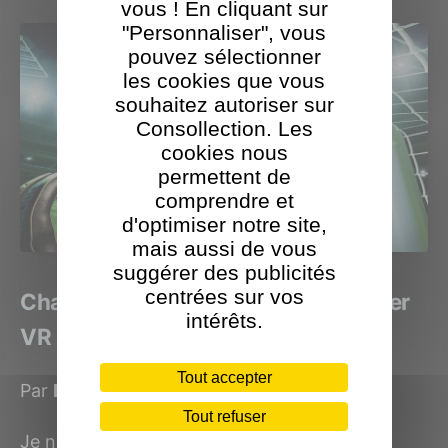
vous ! En cliquant sur
"Personnaliser", vous
pouvez sélectionner
les cookies que vous
souhaitez autoriser sur
Consollection. Les
cookies nous
permettent de
comprendre et
d'optimiser notre site,
mais aussi de vous
suggérer des publicités
centrées sur vos
Champion du Monde sur Final Soccer
intérêts.
VR avec HTC Vive
Tout accepter
Par
Benjamin Levy
le 16 juillet 2018
Tout refuser
Je ne vous cache pas, que petit, je rêvais de