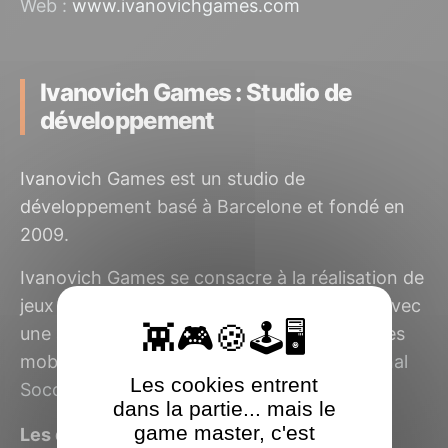
Web :
www.ivanovichgames.com
Ivanovich Games : Studio de
développement
Ivanovich Games est un studio de
développement basé à Barcelone et fondé en
2009.
Ivanovich Games se consacre à la réalisation de
jeux vidéo pour différentes plates-formes, avec
une attention particulière pour les téléphones
mobiles (Final Kick) et la réalité virtuelle (
Final
Les cookies entrent
Soccer VR
).
dans la partie... mais le
game master, c'est
Les derniers jeux Ivanovich Games testés