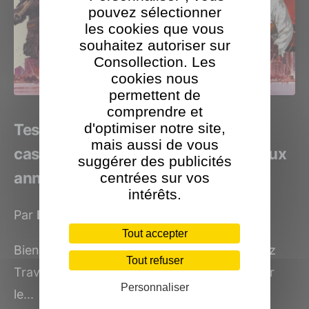
pouvez sélectionner
les cookies que vous
souhaitez autoriser sur
Consollection. Les
cookies nous
permettent de
comprendre et
d'optimiser notre site,
Test Crime Boss Rockay City. Un
mais aussi de vous
casting d'enfer pour un hommage aux
suggérer des publicités
années 90
centrées sur vos
intérêts.
Par
Benjamin Levy
le 5 août 2024
Tout accepter
Bienvenue à Rockay City, où vous incarnerez
Tout refuser
Travis Baker, un homme déterminé à devenir
Personnaliser
le...