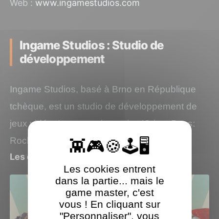
Web :
www.ingamestudios.com
Ingame Studios : Studio de
développement
Ingame Studios, basé à Brno en République
tchèque, est un studio de développement de
jeux vidéo. Leur premier projet, 'Crime Boss:
Rockay City', est sorti en 2023.
Les derniers jeux Ingame Studios testés
Les cookies entrent
dans la partie... mais le
game master, c'est
vous ! En cliquant sur
"Personnaliser", vous