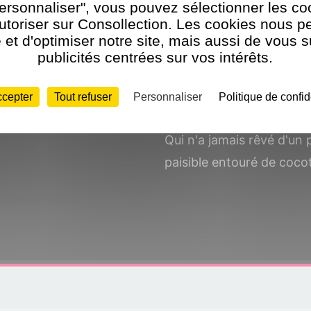
Personnaliser", vous pouvez sélectionner les c
utoriser sur Consollection. Les cookies nous p
et d'optimiser notre site, mais aussi de vous 
s
Test de Tropico 5 sur PS
publicités centrées sur vos intérêts.
facture
ccepter
Tout refuser
Personnaliser
Politique de confid
Par
Benjamin Levy
le 29 
nt Games derrière la
Qui n'a jamais rêvé d'un 
paisible entouré de cocot