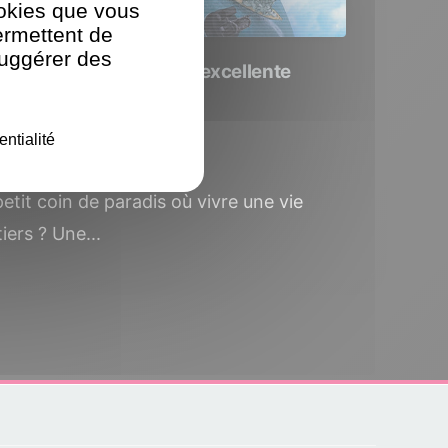
ookies que vous
ermettent de
suggérer des
4 : Un jeu de gestion d'excellente
entialité
juillet 2015
petit coin de paradis où vivre une vie
iers ? Une...