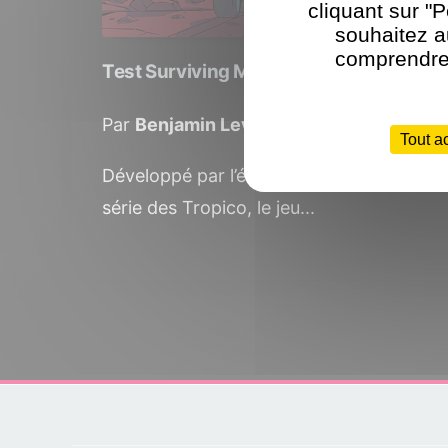
cliquant sur "
souhaitez a
comprendre 
Test Surviving Mars PS4 : Seul sur Mar
Par
Benjamin Levy
le 6 juin 2018
Tout a
Développé par l’équipe Bulgare Haemimo
série des Tropico, le jeu...