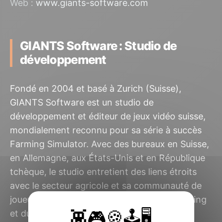
Web :
www.giants-software.com
GIANTS Software : Studio de
développement
Fondé en 2004 et basé à Zurich (Suisse),
GIANTS Software est un studio de
développement et éditeur de jeux vidéo suisse,
mondialement reconnu pour sa série à succès
Farming Simulator. Avec des bureaux en Suisse,
en Allemagne, aux États-Unis et en République
tchèque, le studio entretient des liens étroits
avec le secteur agricole et sa communauté de
joueurs. Pionnier dans l’intégration du modding
et du jeu compétitif dans le monde de la