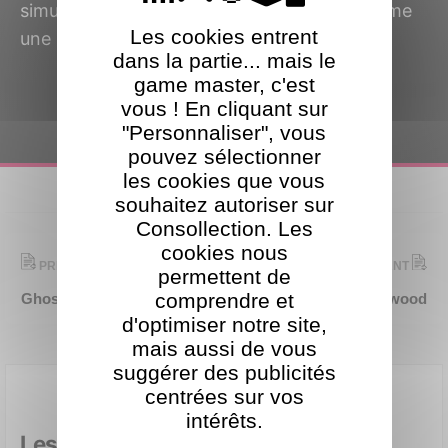
simulation, GIANTS Software s’impose comme
Les cookies entrent
une référence du genre.
dans la partie... mais le
game master, c'est
vous ! En cliquant sur
"Personnaliser", vous
pouvez sélectionner
les cookies que vous
souhaitez autoriser sur
Consollection. Les
cookies nous
PRÉCÉDENT
SUIVANT
permettent de
comprendre et
Ghost town Games
Gloomywood
d'optimiser notre site,
mais aussi de vous
suggérer des publicités
centrées sur vos
intérêts.
Les autres jeux GIANTS Software