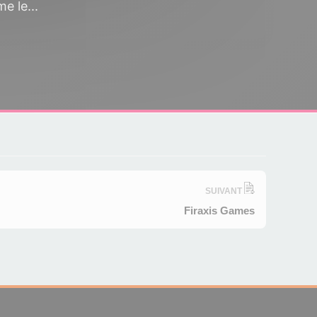
e le...
SUIVANT
Firaxis Games