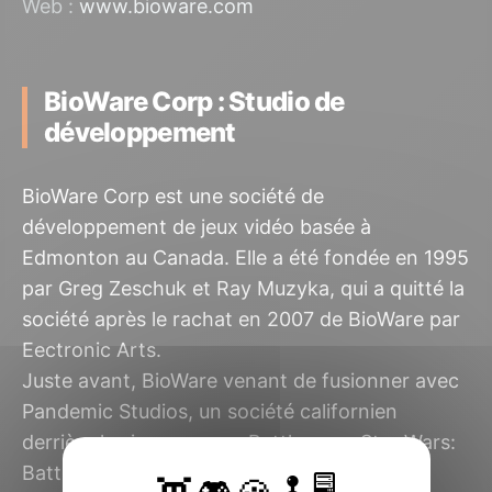
Web :
www.bioware.com
BioWare Corp : Studio de
développement
BioWare Corp est une société de
développement de jeux vidéo basée à
Edmonton au Canada. Elle a été fondée en 1995
par Greg Zeschuk et Ray Muzyka, qui a quitté la
société après le rachat en 2007 de BioWare par
Eectronic Arts.
Juste avant, BioWare venant de fusionner avec
Pandemic Studios, un société californien
derrière les jeux comme Battlezone, Star Wars:
Battlefront ou Destroy All Humans!.