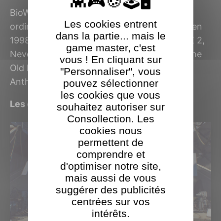
BioWare est réputé pour ses jeux de rôle sur
Les cookies entrent
ordinateur depuis la sortie de Baldur's Gate en
dans la partie... mais le
1998. On compte parmi sa ludothèque, MDK 2,
game master, c'est
Neverwinter Nights, Star Wars: Knights of the
vous ! En cliquant sur
Old Republic, Dragon Age, Mass Effect et
"Personnaliser", vous
Anthem sorti en 2019.
pouvez sélectionner
les cookies que vous
Les derniers jeux BioWare Corp testés
souhaitez autoriser sur
Consollection. Les
cookies nous
permettent de
comprendre et
d'optimiser notre site,
mais aussi de vous
suggérer des publicités
centrées sur vos
intérêts.