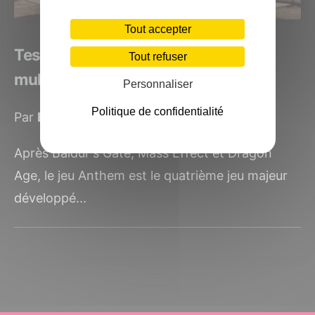
Tout accepter
Test Anthem : Le nouveau jeu de tir
Tout refuser
multijoueur de BioWare
Personnaliser
Politique de confidentialité
Par
Benjamin Levy
le 5 mars 2019
Après Baldur's Gate, Mass Effect et Dragon
Age, le jeu Anthem est le quatrième jeu majeur
développé...