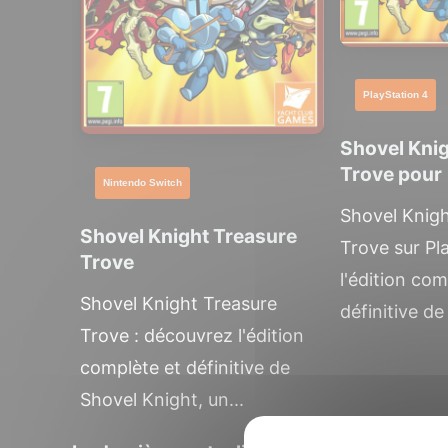
PlayStation 4
Shovel Kni
Trove pour
Nintendo Switch
Shovel Knigh
Shovel Knight Treasure
Trove sur Pl
Trove
l'édition com
Shovel Knight Treasure
définitive de
Trove : découvrez l'édition
complète et définitive de
Shovel Knight, un...