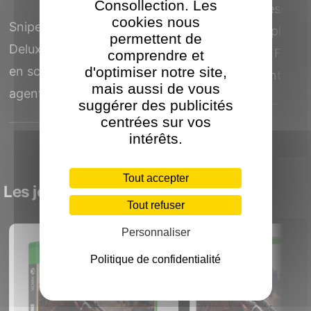
Consollection. Les
Sniper Elite Resistan
cookies nous
Sniper Elite Resistance
PlayStation 5 plonge
permettent de
Deluxe sur PlayStation 5 met
joueur dans la Franc
comprendre et
d'optimiser notre site,
en scène Harry Hawker,
occupée durant la...
mais aussi de vous
agent du SOE, dans une...
suggérer des publicités
centrées sur vos
intérêts.
Tout accepter
Les jeux Rebellion sur Xbox One X
Tout refuser
Personnaliser
Politique de confidentialité