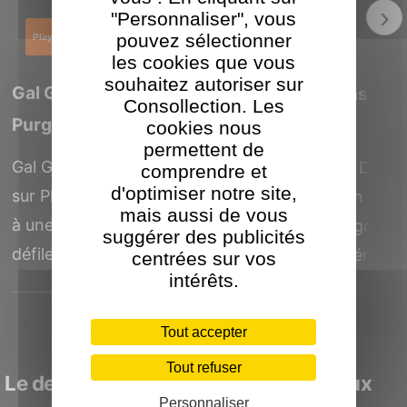
›
"Personnaliser", vous
pouvez sélectionner
PlayStation 5
PlayStation 4
les cookies que vous
souhaitez autoriser sur
Gal Guardians Demon
Gal Guardians De
Consollection. Les
Purge
Purge
cookies nous
permettent de
Gal Guardians Demon Purge
Gal Guardians Demo
comprendre et
d'optimiser notre site,
sur PlayStation 5 vous invite
sur PlayStation 4 p
mais aussi de vous
à une aventure gothique en
une aventure gothiq
suggérer des publicités
défilement...
défilement latéral...
centrées sur vos
intérêts.
Tout accepter
Tout refuser
Le dernières actualités autour des jeux
Personnaliser