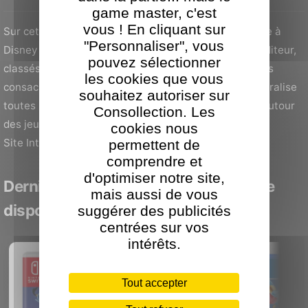
game master, c'est
vous ! En cliquant sur
Sur cette page, retrouvez l’ensemble de l’actualité liée à
"Personnaliser", vous
Disney Interactive, avec les derniers jeux vidéo de l’éditeur,
pouvez sélectionner
classés par plateforme, ainsi que nos tests et dossiers
les cookies que vous
consacrés à ses principales licences. Cette page centralise
souhaitez autoriser sur
toutes les sorties, annonces et contenus éditoriaux autour
Consollection. Les
des jeux Disney Interactive.
cookies nous
Site Internet :
www.disney.fr
permettent de
comprendre et
d'optimiser notre site,
Derniers jeux vidéo Disney Interactive
mais aussi de vous
disponibles
suggérer des publicités
centrées sur vos
intérêts.
Tout accepter