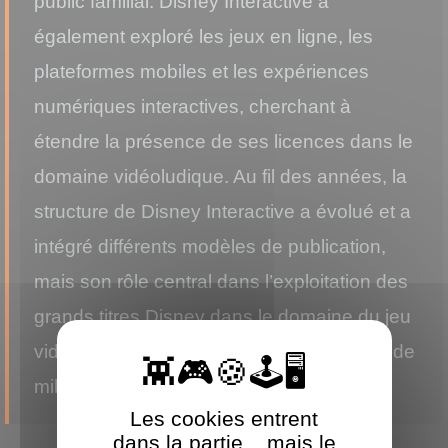
public familial. Disney Interactive a
également exploré les jeux en ligne, les
plateformes mobiles et les expériences
numériques interactives, cherchant à
étendre la présence de ses licences dans le
domaine vidéoludique. Au fil des années, la
structure de Disney Interactive a évolué et a
intégré différents modèles de publication,
mais son rôle central dans l’exploitation des
grands titres Disney dans le domaine du jeu
vidéo a contribué à façonner l’expérience de
millions de joueurs à travers le monde.
Les cookies entrent
dans la partie... mais le