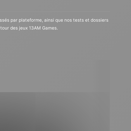
assés par plateforme, ainsi que nos tests et dossiers
autour des jeux 13AM Games.