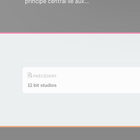
principe central lié aux...
PRÉCÉDENT
11 bit studios