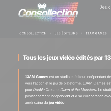
Panneau de gestion des cookies
Jeux
CONSOLLECTION
LES ÉDITEURS
13AM GAMES
Tous les jeux vidéo édités par 1
13AM Games
est un studio et éditeur indépendant d
vers l’action et le jeu de plateforme. 13AM Games 
pour
Double Cross
et
Dawn of the Monsters
. Le stud
positionnement indépendant et à sa collaboration avec 
américaine du
jeu vidéo
.