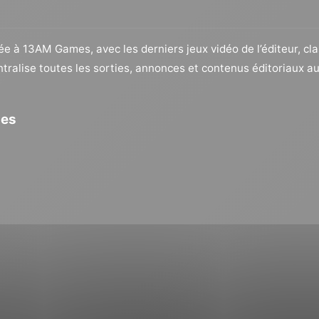
iée à 13AM Games, avec les derniers jeux vidéo de l’éditeur, cl
ntralise toutes les sorties, annonces et contenus éditoriaux 
les